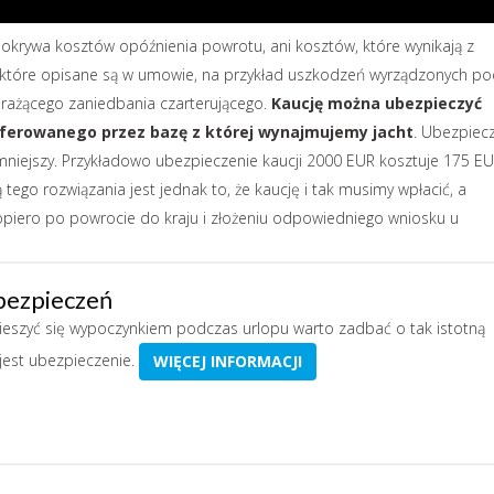
pokrywa kosztów opóźnienia powrotu, ani kosztów, które wynikają z
d, które opisane są w umowie, na przykład uszkodzeń wyrządzonych p
 rażącego zaniedbania czarterującego.
Kaucję można ubezpieczyć
 oferowanego przez bazę z której wynajmujemy jacht
. Ubezpiec
 mniejszy. Przykładowo ubezpieczenie kaucji 2000 EUR kosztuje 175 EU
go rozwiązania jest jednak to, że kaucję i tak musimy wpłacić, a
piero po powrocie do kraju i złożeniu odpowiedniego wniosku u
bezpieczeń
cieszyć się wypoczynkiem podczas urlopu warto zadbać o tak istotną
 jest ubezpieczenie.
WIĘCEJ INFORMACJI