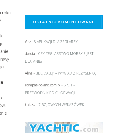
o
i roku
e
OSTATNIO KOMENTOWANE
ak
Grz
-
8 APLIKACJI DLA ŻEGLARZY
i
tanie
dorota
-
CZY ŻEGLARSTWO MORSKIE JEST
prawy
DLA MNIE?
ąci
Alina
-
„IDĘ DALEJ” – WYWIAD Z REŻYSERKĄ
ie
Kompas-poland.com.pl
-
SPLIT –
PRZEWODNIK PO CHORWACJI
na
Łukasz
-
7 BOJOWYCH WSKAZÓWEK
ów.
enie