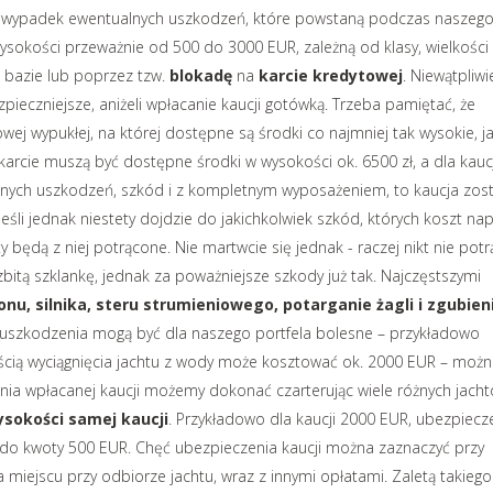
na wypadek ewentualnych uszkodzeń, które powstaną podczas naszeg
ysokości przeważnie od 500 do 3000 EUR, zależną od klasy, wielkości 
bazie lub poprzez tzw.
blokadę
na
karcie
kredytowej
. Niewątpliwi
zpieczniejsze, aniżeli wpłacanie kaucji gotówką. Trzeba pamiętać, że
ej wypukłej, na której dostępne są środki co najmniej tak wysokie, j
karcie muszą być dostępne środki w wysokości ok. 6500 zł, a dla kaucj
żadnych uszkodzeń, szkód i z kompletnym wyposażeniem, to kaucja zos
śli jednak niestety dojdzie do jakichkolwiek szkód, których koszt na
 będą z niej potrącone. Nie martwcie się jednak - raczej nikt nie potr
itą szklankę, jednak za poważniejsze szkody już tak. Najczęstszymi
nu, silnika, steru strumieniowego, potarganie żagli i zgubien
 uszkodzenia mogą być dla naszego portfela bolesne – przykładowo
cią wyciągnięcia jachtu z wody może kosztować ok. 2000 EUR – moż
nia wpłacanej kaucji możemy dokonać czarterując wiele różnych jacht
ysokości samej kaucji
. Przykładowo dla kaucji 2000 EUR, ubezpiecz
 do kwoty 500 EUR. Chęć ubezpieczenia kaucji można zaznaczyć przy
 na miejscu przy odbiorze jachtu, wraz z innymi opłatami. Zaletą takiego