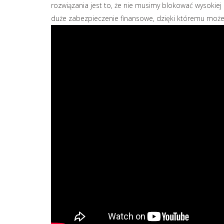
rozwiązania jest to, że nie musimy blokować wysokiej
duże zabezpieczenie finansowe, dzięki któremu możem