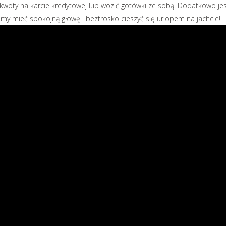
 kwoty na karcie kredytowej lub wozić gotówki ze sobą. Dodatkowo jes
y mieć spokojną głowę i beztrosko cieszyć się urlopem na jachcie!