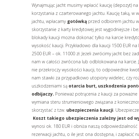
Wynajmując jacht musimy wpłacić kaucję (depozyt) 
korzystania z czarterowanego jachtu.
Kaucję taką, w w
jachtu, wpłacamy
gotówką
przed odbiorem jachtu w 
skorzystanie z karty kredytowej jest wygodniejsze i be
blokady kaucji można dokonać tylko na karcie kredytow
wysokość kaucji. Przykładowo dla kaucji 1500 EUR na 
2500 EUR – ok. 11000 zł. Jeżeli zwrócimy jacht bez 
nam w całości zwrócona lub odblokowana na karcie. Je
nie przekroczy wysokości kaucji, to odpowiednie kwoty
nam stawki za przypadkowo utopiony widelec, czy rozb
uszkodzeniami są
otarcia burt, uszkodzenia ponto
odbijaczy.
Ponieważ potrącenia z kaucji za poważne
wymiana steru strumieniowego związana z koniecznoś
skorzystać z tzw.
ubezpieczenia kaucji
. Ubezpiecze
Koszt takiego ubezpieczenia zależny jest od w
wynosi ok. 180 EUR i obniża naszą odpowiedzialność
rezerwacji jachtu, o ile jest ona dostępna, i zapłacić