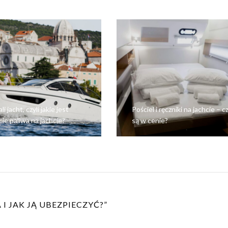
ali jacht, czyli jakie jest
Pościel i ręczniki na jachcie – c
cie paliwa na jachcie?
są w cenie?
 I JAK JĄ UBEZPIECZYĆ?
”