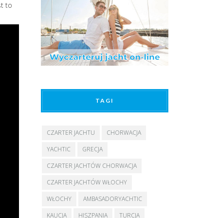
t to
TAGI
CZARTER JACHTU
CHORWACJA
YACHTIC
GRECJA
CZARTER JACHTÓW CHORWACJA
CZARTER JACHTÓW WŁOCHY
WŁOCHY
AMBASADORYACHTIC
KAUCJA
HISZPANIA
TURCJA