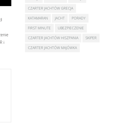
CZARTER JACHTÓW GRECJA
KATAMARAN
JACHT
PORADY
od
FIRST MINUTE
UBEZPIECZENIE
zenie
CZARTER JACHTÓW HISZPANIA
SKIPER
R i
CZARTER JACHTÓW MAJÓWKA