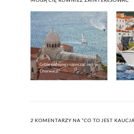
Gdzie najlepiej rozpocząć rejs w
Ile p
Chorwacji?
zuży
2 KOMENTARZY NA “
CO TO JEST KAUCJA