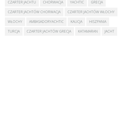
CZARTER JACHTU
CHORWACJA
YACHTIC
GRECJA
CZARTER JACHTÓW CHORWACJA
CZARTER JACHTÓW WŁOCHY
WŁOCHY
AMBASADORYACHTIC
KAUCJA
HISZPANIA
TURCJA
CZARTER JACHTÓW GRECJA
KATAMARAN
JACHT
PORADY
FIRST MINUTE
UBEZPIECZENIE
CZARTER JACHTÓW HISZPANIA
SKIPER
CZARTER JACHTÓW MAJÓWKA
Wejdź na
YACHTIC.com
i wyczarteruj jacht. Sprawdź jakie to
proste!
Strona główna
Kontakt