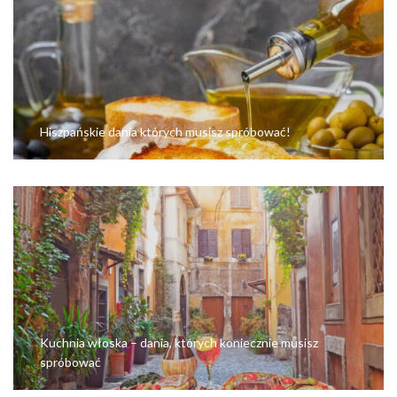
Hiszpańskie dania których musisz spróbować!
Kuchnia włoska – dania, których koniecznie musisz
spróbować