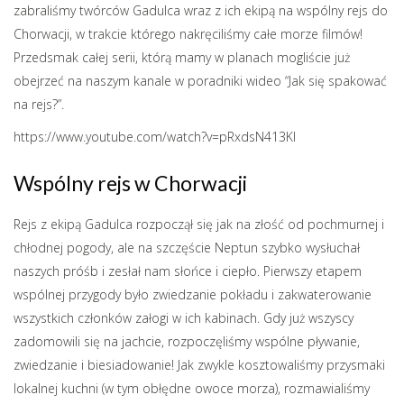
zabraliśmy twórców Gadulca wraz z ich ekipą na wspólny rejs do
Chorwacji, w trakcie którego nakręciliśmy całe morze filmów!
Przedsmak całej serii, którą mamy w planach mogliście już
obejrzeć na naszym kanale w poradniki wideo “Jak się spakować
na rejs?”.
https://www.youtube.com/watch?v=pRxdsN413KI
Wspólny rejs w Chorwacji
Rejs z ekipą Gadulca rozpoczął się jak na złość od pochmurnej i
chłodnej pogody, ale na szczęście Neptun szybko wysłuchał
naszych próśb i zesłał nam słońce i ciepło. Pierwszy etapem
wspólnej przygody było zwiedzanie pokładu i zakwaterowanie
wszystkich członków załogi w ich kabinach. Gdy już wszyscy
zadomowili się na jachcie, rozpoczęliśmy wspólne pływanie,
zwiedzanie i biesiadowanie! Jak zwykle kosztowaliśmy przysmaki
lokalnej kuchni (w tym obłędne owoce morza), rozmawialiśmy