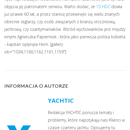
objęcia jej patronatem serwisu. Warto dodać, że
10 HDŻ
działa
już prawie 60 lat, a przez stanicę przewinęło się wielu znanych
obecnie żeglarzy, czy osób związanych z branżą stoczniową,
jachtową, czy szantymaniaków. Wśród wychowanków jest między
innymi Agnieszka Papierniok , która jako pierwsza polska kobieta
- kapitan opłynęła Horn. [gallery
ids="1034,1160,1162,1161,1159"]
INFORMACJA O AUTORZE
YACHTIC
Redakcja YACHTIC porusza tematy i
problemy, które napotykają nasi Klienci w
czasie czarteru jachtu. Opisujemy tu