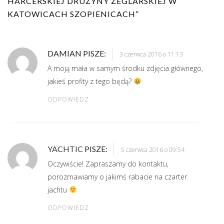
HARCERSKIEJ DRUŻYNY ŻEGLARSKIEJ W
KATOWICACH SZOPIENICACH
”
DAMIAN
PISZE:
3 czerwca 2016 o 11:13
A moją mała w samym środku zdjęcia głównego,
jakieś profity z tego będą?
ODPOWIEDZ
YACHTIC
PISZE:
5 czerwca 2016 o 09:54
Oczywiście! Zapraszamy do kontaktu,
porozmawiamy o jakimś rabacie na czarter
jachtu
ODPOWIEDZ