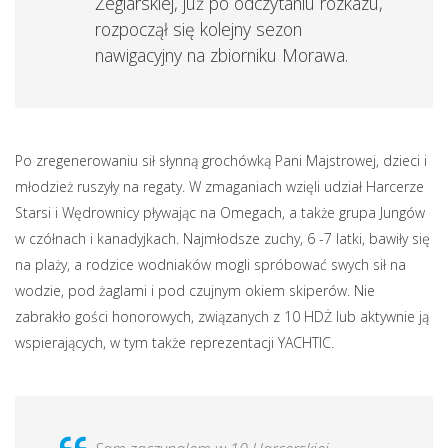
Żeglarskiej, już po odczytaniu rozkazu,
rozpoczął się kolejny sezon
nawigacyjny na zbiorniku Morawa.
Po zregenerowaniu sił słynną grochówką Pani Majstrowej, dzieci i
młodzież ruszyły na regaty. W zmaganiach wzięli udział Harcerze
Starsi i Wędrownicy pływając na Omegach, a także grupa Jungów
w czółnach i kanadyjkach. Najmłodsze zuchy, 6 -7 latki, bawiły się
na plaży, a rodzice wodniaków mogli spróbować swych sił na
wodzie, pod żaglami i pod czujnym okiem skiperów. Nie
zabrakło gości honorowych, związanych z 10 HDŻ lub aktywnie ją
wspierających, w tym także reprezentacji YACHTIC.