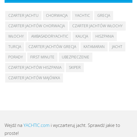
CZARTER JACHTU
CHORWACJA
YACHTIC
GRECJA
CZARTER JACHTÓW CHORWACJA
CZARTER JACHTÓW WŁOCHY
WŁOCHY
AMBASADORYACHTIC
KAUCJA
HISZPANIA
TURCJA
CZARTER JACHTÓW GRECJA
KATAMARAN
JACHT
PORADY
FIRST MINUTE
UBEZPIECZENIE
CZARTER JACHTÓW HISZPANIA
SKIPER
CZARTER JACHTÓW MAJÓWKA
Wejdź na
YACHTIC.com
i wyczarteruj jacht. Sprawdź jakie to
proste!