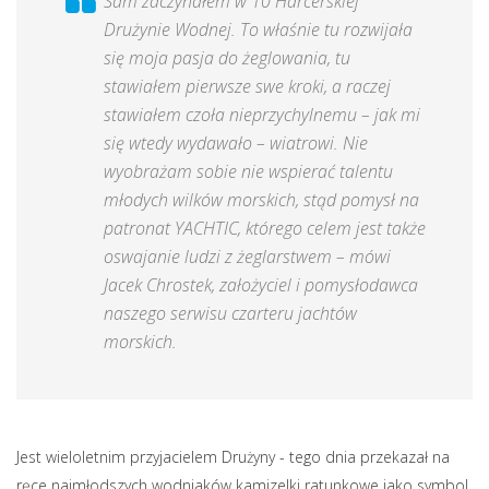
Sam zaczynałem w 10 Harcerskiej
Drużynie Wodnej. To właśnie tu rozwijała
się moja pasja do żeglowania, tu
stawiałem pierwsze swe kroki, a raczej
stawiałem czoła nieprzychylnemu – jak mi
się wtedy wydawało – wiatrowi. Nie
wyobrażam sobie nie wspierać talentu
młodych wilków morskich, stąd pomysł na
patronat YACHTIC, którego celem jest także
oswajanie ludzi z żeglarstwem – mówi
Jacek Chrostek, założyciel i pomysłodawca
naszego serwisu czarteru jachtów
morskich.
Jest wieloletnim przyjacielem Drużyny - tego dnia przekazał na
ręce najmłodszych wodniaków kamizelki ratunkowe jako symbol