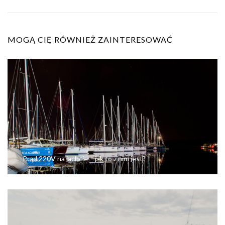
MOGĄ CIĘ RÓWNIEŻ ZAINTERESOWAĆ
Prąd 220V na jachcie – jak to z nim jest?