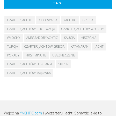
TAGI
CZARTER JACHTU
CHORWACJA
YACHTIC
GRECJA
CZARTER JACHTÓW CHORWACJA
CZARTER JACHTÓW WŁOCHY
WŁOCHY
AMBASADORYACHTIC
KAUCJA
HISZPANIA
TURCJA
CZARTER JACHTÓW GRECJA
KATAMARAN
JACHT
PORADY
FIRST MINUTE
UBEZPIECZENIE
CZARTER JACHTÓW HISZPANIA
SKIPER
CZARTER JACHTÓW MAJÓWKA
Wejdź na
YACHTIC.com
i wyczarteruj jacht. Sprawdź jakie to