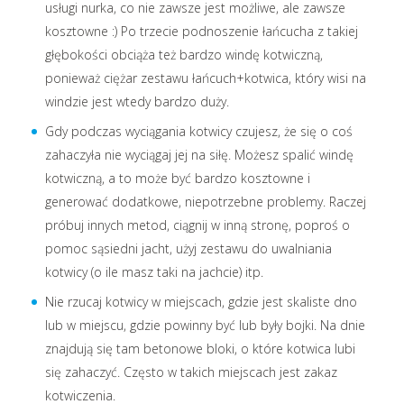
usługi nurka, co nie zawsze jest możliwe, ale zawsze
kosztowne :) Po trzecie podnoszenie łańcucha z takiej
głębokości obciąża też bardzo windę kotwiczną,
ponieważ ciężar zestawu łańcuch+kotwica, który wisi na
windzie jest wtedy bardzo duży.
Gdy podczas wyciągania kotwicy czujesz, że się o coś
zahaczyła nie wyciągaj jej na siłę. Możesz spalić windę
kotwiczną, a to może być bardzo kosztowne i
generować dodatkowe, niepotrzebne problemy. Raczej
próbuj innych metod, ciągnij w inną stronę, poproś o
pomoc sąsiedni jacht, użyj zestawu do uwalniania
kotwicy (o ile masz taki na jachcie) itp.
Nie rzucaj kotwicy w miejscach, gdzie jest skaliste dno
lub w miejscu, gdzie powinny być lub były bojki. Na dnie
znajdują się tam betonowe bloki, o które kotwica lubi
się zahaczyć. Często w takich miejscach jest zakaz
kotwiczenia.