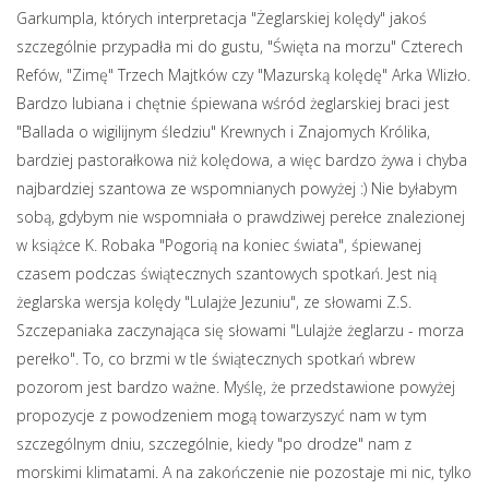
Garkumpla, których interpretacja "Żeglarskiej kolędy" jakoś
szczególnie przypadła mi do gustu, "Święta na morzu" Czterech
Refów, "Zimę" Trzech Majtków czy "Mazurską kolędę" Arka Wlizło.
Bardzo lubiana i chętnie śpiewana wśród żeglarskiej braci jest
"Ballada o wigilijnym śledziu" Krewnych i Znajomych Królika,
bardziej pastorałkowa niż kolędowa, a więc bardzo żywa i chyba
najbardziej szantowa ze wspomnianych powyżej :) Nie byłabym
sobą, gdybym nie wspomniała o prawdziwej perełce znalezionej
w książce K. Robaka "Pogorią na koniec świata", śpiewanej
czasem podczas świątecznych szantowych spotkań. Jest nią
żeglarska wersja kolędy "Lulajże Jezuniu", ze słowami Z.S.
Szczepaniaka zaczynająca się słowami "Lulajże żeglarzu - morza
perełko". To, co brzmi w tle świątecznych spotkań wbrew
pozorom jest bardzo ważne. Myślę, że przedstawione powyżej
propozycje z powodzeniem mogą towarzyszyć nam w tym
szczególnym dniu, szczególnie, kiedy "po drodze" nam z
morskimi klimatami. A na zakończenie nie pozostaje mi nic, tylko