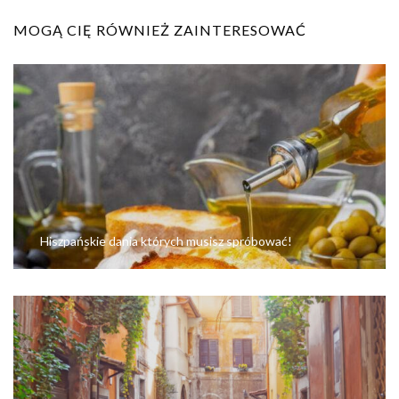
MOGĄ CIĘ RÓWNIEŻ ZAINTERESOWAĆ
Hiszpańskie dania których musisz spróbować!