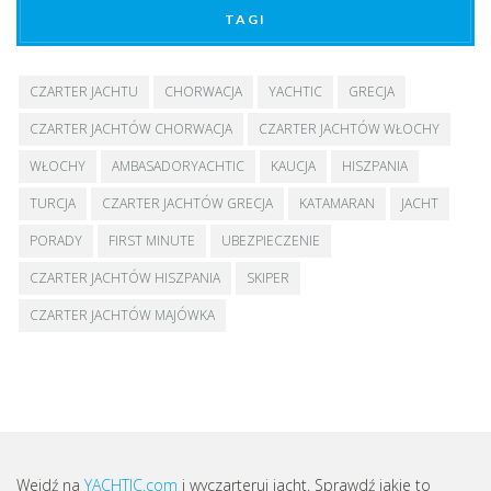
TAGI
CZARTER JACHTU
CHORWACJA
YACHTIC
GRECJA
CZARTER JACHTÓW CHORWACJA
CZARTER JACHTÓW WŁOCHY
WŁOCHY
AMBASADORYACHTIC
KAUCJA
HISZPANIA
TURCJA
CZARTER JACHTÓW GRECJA
KATAMARAN
JACHT
PORADY
FIRST MINUTE
UBEZPIECZENIE
CZARTER JACHTÓW HISZPANIA
SKIPER
CZARTER JACHTÓW MAJÓWKA
Wejdź na
YACHTIC.com
i wyczarteruj jacht. Sprawdź jakie to