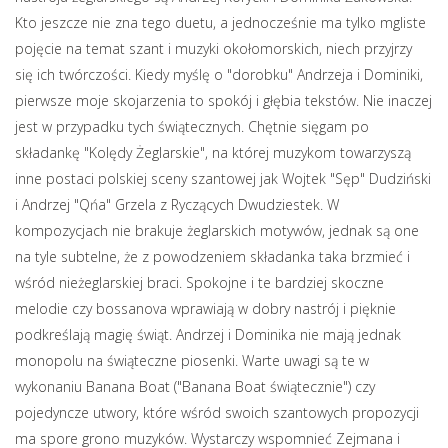
Kto jeszcze nie zna tego duetu, a jednocześnie ma tylko mgliste
pojęcie na temat szant i muzyki okołomorskich, niech przyjrzy
się ich twórczości. Kiedy myślę o "dorobku" Andrzeja i Dominiki,
pierwsze moje skojarzenia to spokój i głębia tekstów. Nie inaczej
jest w przypadku tych świątecznych. Chętnie sięgam po
składankę "Kolędy Żeglarskie", na której muzykom towarzyszą
inne postaci polskiej sceny szantowej jak Wojtek "Sęp" Dudziński
i Andrzej "Qńa" Grzela z Ryczących Dwudziestek. W
kompozycjach nie brakuje żeglarskich motywów, jednak są one
na tyle subtelne, że z powodzeniem składanka taka brzmieć i
wśród nieżeglarskiej braci. Spokojne i te bardziej skoczne
melodie czy bossanova wprawiają w dobry nastrój i pięknie
podkreślają magię świąt. Andrzej i Dominika nie mają jednak
monopolu na świąteczne piosenki. Warte uwagi są te w
wykonaniu Banana Boat ("Banana Boat świątecznie") czy
pojedyncze utwory, które wśród swoich szantowych propozycji
ma spore grono muzyków. Wystarczy wspomnieć Zejmana i