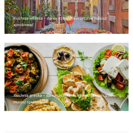
Kuchnia włoska – dania, których koniecznie musisz
spróbować
Kuchnia grecka – dania i przekąski, których koniecznie
musisz spróbować.