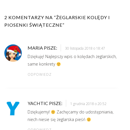
2 KOMENTARZY NA “
ŻEGLARSKIE KOLĘDY I
PIOSENKI ŚWIĄTECZNE
”
MARIA
PISZE:
30 listopada 2018 o 18:47
Dziękuję! Najlepszy wpis o kolędach żeglarskich,
same konkrety
ODPOWIEDZ
YACHTIC
PISZE:
1 grudnia 2018 o 20:52
Dziękujemy!
Zachęcamy do udostępniania,
niech niesie się żeglarska pieśń
ODPOWIEDZ