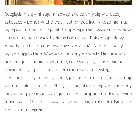
Rozglądam się – ni stąd, ni zowąd znaleźliśmy się w uroczej
zatoczce – ponoć w Chorwacji jest ich bez liku. Nikogo nie ma:
wysepka, morze i nasz jacht. Skipper sprawnie wykonuje manewr
i już stoimy na kotwicy. I kolejny komunikat: Pokład kąpielowy
otwarty! Nie trzeba nas dwa razy zapraszać. Za nami upalny,
wyczerpujący dzień. Wszyscy skaczemy do wody. Niesamowite
uczucie- jest cudnie, przyjemnie, orzeźwiająco, unoszę się na
powierzchni, a pode mną osiem metrów przejrzystej,
krystalicznie czystej wody. Czuję, jak morze mnie otula i zdejmuje
ze mnie całe zmęczenie. Na oglądanie rybek przyjdzie czas kiedy
indziej. Na pokładzie czeka już nalany szampan –no dobra –wino
musujące… ;-) Chcę już zawsze tak witać się z morzem. Nie chcę
się już z nim żegnać.