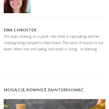
EWA CHROSTEK
She loves relaxing on a yacht. Her smile is captivating and her
cooking brings people to their knees. The voice of reason in our
team. When she isn’t sailing, she revels in skiing… or dancing.
MOGĄ CIĘ RÓWNIEŻ ZAINTERESOWAĆ