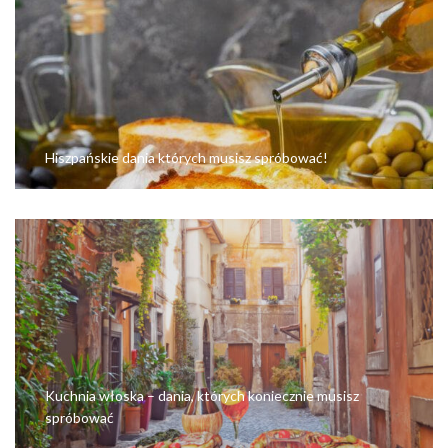
Hiszpańskie dania których musisz spróbować!
Kuchnia włoska – dania, których koniecznie musisz
spróbować