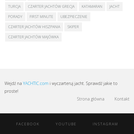
TURCJA
CZARTER JACHTÓW GRECJA
KATAMARAN
JACHT
PORADY
FIRST MINUTE
UBEZPIECZENIE
CZARTER JACHTÓW HISZPANIA
SKIPER
CZARTER JACHTÓW MAJÓWKA
Wejdź na
YACHTIC.com
i wyczarteruj jacht. Sprawdź jakie to
proste!
Strona główna
Kontakt
FACEBOOK
YOUTUBE
INSTAGRAM