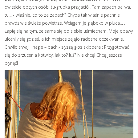
dwieście obcych osób, tu-grupka przyjaciół. Tam zapach paliwa,
tu… - właśnie, co to za zapach? Chyba tak właśnie pachnie
prawdziwie świeże powietrze. Wciągam je głęboko w płuca… .
Łapię się na tym, że sama się do siebie uśmiecham. Moje obawy
ulotniły się gdzieś, a ich miejsce zajęło radosne oczekiwanie.
Chwilo trwaj! I nagle – bach!- słyszę głos skippera : Przygotować
się do zrzucenia kotwicy! Jak to? Już? Nie chcę! Chcę jeszcze
płynąć!