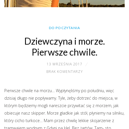
DO POCZYTANIA
Dziewczyna i morze.
Pierwsze chwile.
13 WRZEŚNIA 2017
BRAK KOMENTARZY
Pierwsze chwile na morzu… Wypłynęliśmy po południu, więc
dzisiaj długo nie popływamy. Tyle, żeby dotrzeć do miejsca, w
którym będziemy mogli nareszcie przywitać się z morzem, jak
obiecuje nasz skipper. Morze gładkie jak stół, płyniemy na silniku,
który cicho turkoce…
Mam przez chwilę lekkie skojarzenie z
tramwajem wodnym z Gdyni na Hel. Bez żartów. Tam- sto,