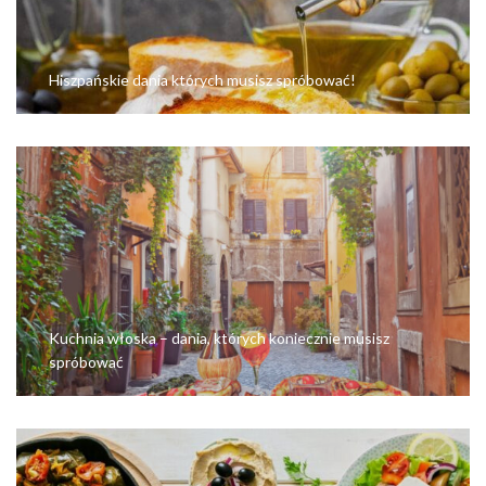
Hiszpańskie dania których musisz spróbować!
Kuchnia włoska – dania, których koniecznie musisz
spróbować