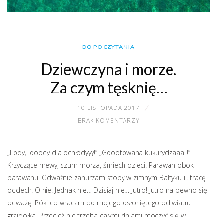
DO POCZYTANIA
Dziewczyna i morze.
Za czym tęsknię…
10 LISTOPADA 2017
BRAK KOMENTARZY
„Lody, looody dla ochłodyyy!” „Goootowana kukurydzaaa!!!”
Krzyczące mewy, szum morza, śmiech dzieci. Parawan obok
parawanu. Odważnie zanurzam stopy w zimnym Bałtyku i…tracę
oddech. O nie! Jednak nie… Dzisiaj nie… Jutro! Jutro na pewno się
odważę. Póki co wracam do mojego osłoniętego od wiatru
grajdołka. Przecież nie trzeba całymi dniami moczyć się w