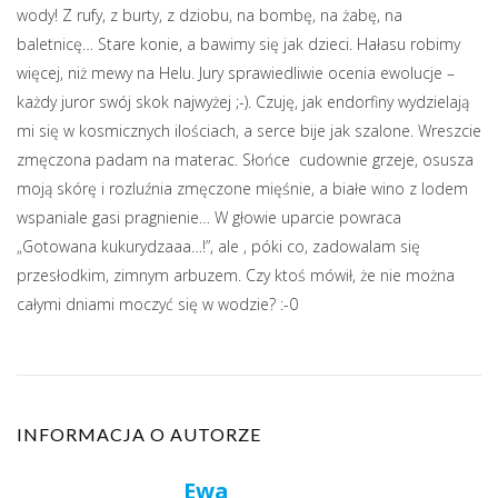
wody! Z rufy, z burty, z dziobu, na bombę, na żabę, na
baletnicę… Stare konie, a bawimy się jak dzieci. Hałasu robimy
więcej, niż mewy na Helu. Jury sprawiedliwie ocenia ewolucje –
każdy juror swój skok najwyżej ;-). Czuję, jak endorfiny wydzielają
mi się w kosmicznych ilościach, a serce bije jak szalone. Wreszcie
zmęczona padam na materac. Słońce cudownie grzeje, osusza
moją skórę i rozluźnia zmęczone mięśnie, a białe wino z lodem
wspaniale gasi pragnienie… W głowie uparcie powraca
„Gotowana kukurydzaaa…!”, ale , póki co, zadowalam się
przesłodkim, zimnym arbuzem. Czy ktoś mówił, że nie można
całymi dniami moczyć się w wodzie? :-0
INFORMACJA O AUTORZE
Ewa