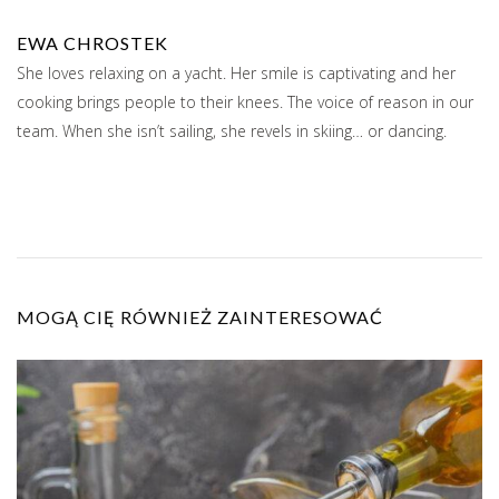
EWA CHROSTEK
She loves relaxing on a yacht. Her smile is captivating and her
cooking brings people to their knees. The voice of reason in our
team. When she isn’t sailing, she revels in skiing… or dancing.
MOGĄ CIĘ RÓWNIEŻ ZAINTERESOWAĆ