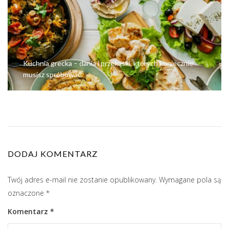
Kuchnia grecka – dania i przekąski, których koniecznie
musisz spróbować.
DODAJ KOMENTARZ
Twój adres e-mail nie zostanie opublikowany.
Wymagane pola są
oznaczone
*
Komentarz
*