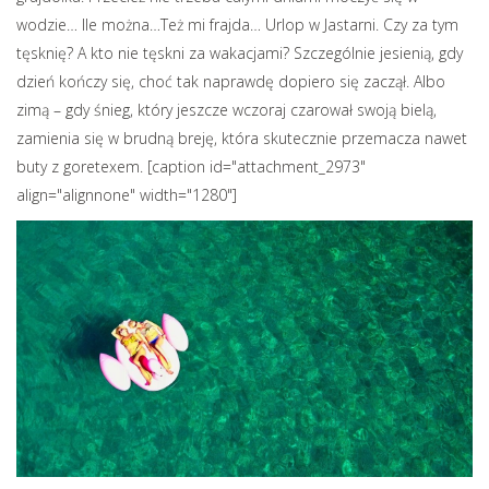
wodzie… Ile można…Też mi frajda…
Urlop w Jastarni. Czy za tym
tęsknię? A kto nie tęskni za wakacjami? Szczególnie jesienią, gdy
dzień kończy się, choć tak naprawdę dopiero się zaczął. Albo
zimą – gdy śnieg, który jeszcze wczoraj czarował swoją bielą,
zamienia się w brudną breję, która skutecznie przemacza nawet
buty z goretexem. [caption id="attachment_2973"
align="alignnone" width="1280"]