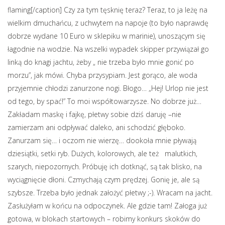
flaming[/caption] Czy za tym tęsknię teraz? Teraz, to ja leżę na
wielkim dmuchańcu, z uchwytem na napoje (to było naprawdę
dobrze wydane 10 Euro w sklepiku w marinie), unoszącym się
łagodnie na wodzie. Na wszelki wypadek skipper przywiązał go
linką do knagi jachtu, żeby „ nie trzeba było mnie gonić po
morzu”, jak mówi. Chyba przysypiam. Jest gorąco, ale woda
przyjemnie chłodzi zanurzone nogi. Błogo… „Hej! Urlop nie jest
od tego, by spać!” To moi współtowarzysze. No dobrze już…
Zakładam maskę i fajkę, płetwy sobie dziś daruję –nie
zamierzam ani odpływać daleko, ani schodzić głęboko.
Zanurzam się… i oczom nie wierzę… dookoła mnie pływają
dziesiątki, setki ryb. Dużych, kolorowych, ale też malutkich,
szarych, niepozornych. Próbuję ich dotknąć, są tak blisko, na
wyciągnięcie dłoni. Czmychają czym prędzej. Gonię je, ale są
szybsze. Trzeba było jednak założyć płetwy ;-). Wracam na jacht.
Zasłużyłam w końcu na odpoczynek. Ale gdzie tam! Załoga już
gotowa, w blokach startowych – robimy konkurs skoków do