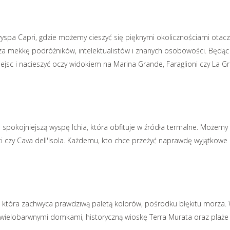
yspa Capri, gdzie możemy cieszyć się pięknymi okolicznościami otacz
za mekkę podróżników, intelektualistów i znanych osobowości. Będąc 
ejsc i nacieszyć oczy widokiem na Marina Grande, Faraglioni czy La Gr
 spokojniejszą wyspę Ichia, która obfituje w źródła termalne. Możemy 
ti czy Cava dell'Isola. Każdemu, kto chce przeżyć naprawdę wyjątkowe
a, która zachwyca prawdziwą paletą kolorów, pośrodku błękitu morza.
y wielobarwnymi domkami, historyczną wioskę Terra Murata oraz plaż