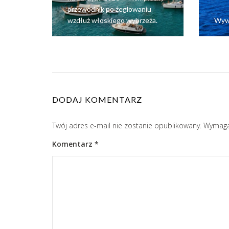
przewodnik po żeglowaniu
wzdłuż włoskiego wybrzeża.
Wywi
DODAJ KOMENTARZ
Twój adres e-mail nie zostanie opublikowany.
Wymaga
Komentarz
*