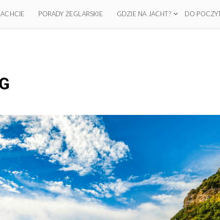
 JACHCIE
PORADY ŻEGLARSKIE
GDZIE NA JACHT?
DO POCZYT