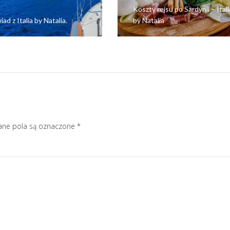
Koszty rejsu po Sardynii – Itali
ad z Italia by Natalia.
by Natalia
ne pola są oznaczone
*