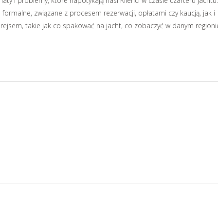
y i problemy, które napotykają nasi Klienci w czasie czarteru jachtu.
formalne, związane z procesem rezerwacji, opłatami czy kaucją, jak i
rejsem, takie jak co spakować na jacht, co zobaczyć w danym regioni