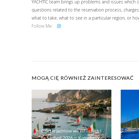
YACHTIC team brings up problems and issues which our
questions related to the reservation process, charges
what to take, what to see in a particular region, or h
Follow Me:
MOGĄ CIĘ RÓWNIEŻ ZAINTERESOWAĆ
Czarter jachtów we Włoszech i
na Sardynii 2026 — Kompletny