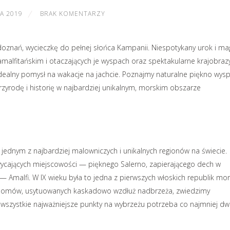
A 2019
BRAK KOMENTARZY
znań, wycieczkę do pełnej słońca Kampanii. Niespotykany urok i mag
amalfitańskim i otaczających je wyspach oraz spektakularne krajobrazy
idealny pomysł na wakacje na jachcie. Poznajmy naturalne piękno wys
 przyrodę i historię w najbardziej unikalnym, morskim obszarze
 jednym z najbardziej malowniczych i unikalnych regionów na świecie.
ycających miejscowości — pięknego Salerno, zapierającego dech w
 Amalfi. W IX wieku była to jedna z pierwszych włoskich republik mor
ch domów, usytuowanych kaskadowo wzdłuż nadbrzeża, zwiedzimy
 wszystkie najważniejsze punkty na wybrzeżu potrzeba co najmniej d