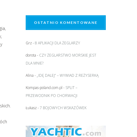
OSTATNIO KOMENTOWANE
ia,
,
Grz
-
8 APLIKACJI DLA ŻEGLARZY
py
dorota
-
CZY ŻEGLARSTWO MORSKIE JEST
DLA MNIE?
Alina
-
„IDĘ DALEJ” – WYWIAD Z REŻYSERKĄ
Kompas-poland.com.pl
-
SPLIT –
PRZEWODNIK PO CHORWACJI
skich.
Łukasz
-
7 BOJOWYCH WSKAZÓWEK
wóch