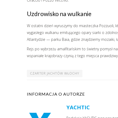
Ciraccio i Pozzo Vecchio.
Uzdrowisko na wulkanie
W ostatni dzień wyruszymy do miasteczka Pozzuoli, k
wygasłego wulkanu emitującego opary siarki o zdolnoś
Atlantydzie — parku Baia, gdzie znajdziemy mozaiki, ł
Rejs po wybrzeżu amalfitańskim to świetny pomysł na 
wspaniałe krajobrazy czynią z tego miejsca prawdziwym
CZARTER JACHTÓW WŁOCHY
INFORMACJA O AUTORZE
YACHTIC