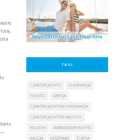
ającej
tutaj,
otta
TAGI
tu
CZARTER JACHTU
CHORWACJA
YACHTIC
GRECJA
CZARTER JACHTÓW CHORWACJA
CZARTER JACHTÓW WŁOCHY
 Warto
WŁOCHY
AMBASADORYACHTIC
e —
KAUCJA
HISZPANIA
TURCJA