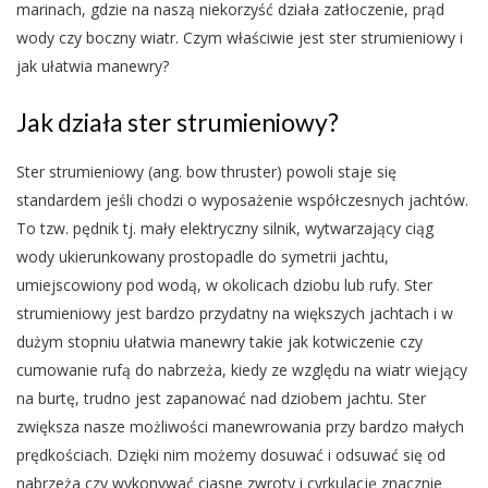
marinach, gdzie na naszą niekorzyść działa zatłoczenie, prąd
wody czy boczny wiatr. Czym właściwie jest ster strumieniowy i
jak ułatwia manewry?
Jak działa ster strumieniowy?
Ster strumieniowy (ang. bow thruster) powoli staje się
standardem jeśli chodzi o wyposażenie współczesnych jachtów.
To tzw. pędnik tj. mały elektryczny silnik, wytwarzający ciąg
wody ukierunkowany prostopadle do symetrii jachtu,
umiejscowiony pod wodą, w okolicach dziobu lub rufy. Ster
strumieniowy jest bardzo przydatny na większych jachtach i w
dużym stopniu ułatwia manewry takie jak kotwiczenie czy
cumowanie rufą do nabrzeża, kiedy ze względu na wiatr wiejący
na burtę, trudno jest zapanować nad dziobem jachtu. Ster
zwiększa nasze możliwości manewrowania przy bardzo małych
prędkościach. Dzięki nim możemy dosuwać i odsuwać się od
nabrzeża czy wykonywać ciasne zwroty i cyrkulację znacznie