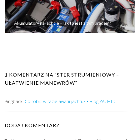
Akumulatory na jachcie – jak to jest z tym prądem?
1 KOMENTARZ NA “
STER STRUMIENIOWY –
UŁATWIENIE MANEWRÓW
”
Pingback:
Co robić w razie awarii jachtu? • Blog YACHTIC
DODAJ KOMENTARZ