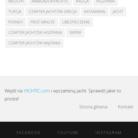
WŁOCHY
AMBASADORYACHTIC
KAUCJA
HISZPANIA
TURCJA
CZARTER JACHTÓW GRECJA
KATAMARAN
JACHT
PORADY
FIRST MINUTE
UBEZPIECZENIE
CZARTER JACHTÓW HISZPANIA
SKIPER
CZARTER JACHTÓW MAJÓWKA
Wejdź na
YACHTIC.com
i wyczarteruj jacht. Sprawdź jakie to
proste!
Strona główna
Kontakt
FACEBOOK
YOUTUBE
INSTAGRAM