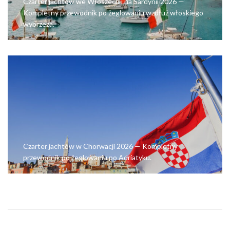
Czarter jachtów we Włoszech i na Sardynii 2026 —
Kompletny przewodnik po żeglowaniu wzdłuż włoskiego
wybrzeża.
Czarter jachtów w Chorwacji 2026 — Kompletny
przewodnik po żeglowaniu po Adriatyku.