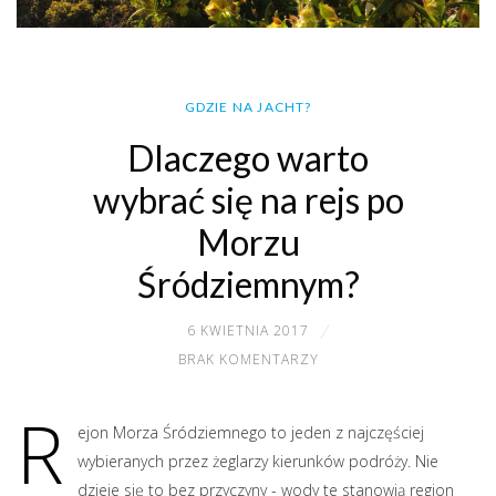
GDZIE NA JACHT?
Dlaczego warto
wybrać się na rejs po
Morzu
Śródziemnym?
6 KWIETNIA 2017
BRAK KOMENTARZY
R
ejon Morza Śródziemnego to jeden z najczęściej
wybieranych przez żeglarzy kierunków podróży. Nie
dzieje się to bez przyczyny - wody te stanowią region