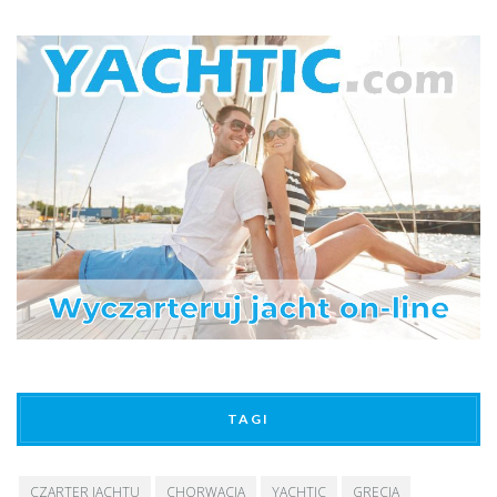
TAGI
CZARTER JACHTU
CHORWACJA
YACHTIC
GRECJA