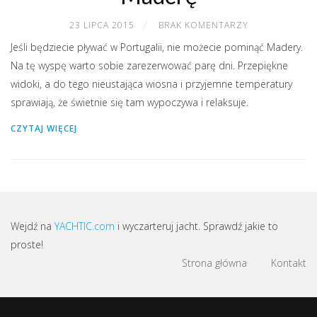
23 LIPCA 2015
BRAK KOMENTARZY
Jeśli będziecie pływać w Portugalii, nie możecie pominąć Madery.
Na tę wyspę warto sobie zarezerwować parę dni. Przepiękne
widoki, a do tego nieustająca wiosna i przyjemne temperatury
sprawiają, że świetnie się tam wypoczywa i relaksuje.
CZYTAJ WIĘCEJ
Wejdź na
YACHTIC.com
i wyczarteruj jacht. Sprawdź jakie to
proste!
Strona główna
Kontakt