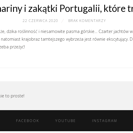
ariny i zakątki Portugalii, które 
22 CZERWCA 2020
BRAK KOMENTARZY
e, dzika roślinność i niesamowite pasma górskie… Czarter jachtów w Po
natomiast krajobraz tamtejszego wybrzeża jest równie ekscytujący. 
zeba przeżyć!
kie to proste!
FACEBOOK
YOUTUBE
INSTAGRAM