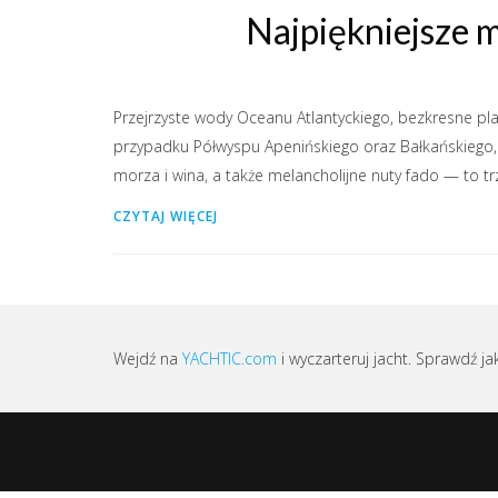
Najpiękniejsze m
Przejrzyste wody Oceanu Atlantyckiego, bezkresne plaż
przypadku Półwyspu Apenińskiego oraz Bałkańskiego, 
morza i wina, a także melancholijne nuty fado — to tr
CZYTAJ WIĘCEJ
Wejdź na
YACHTIC.com
i wyczarteruj jacht. Sprawdź ja