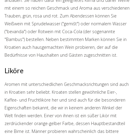
anbauen. Sie haben dafür ein geeignetes Klima und daher Weine
mit einem so reichen Geschmack und Aroma aus verschiedenen
Trauben, grün, rosa und rot. Zum Abendessen können Sie
Weißwein mit Sprudelwasser ("gemišt") oder normalem Wasser
("bevanda") oder Rotwein mit Coca-Cola (der sogenannte
"Bambus") bestellen. Neben bestimmten Marken können Sie in
Kroatien auch hausgemachten Wein probieren, der auf die
Bedürfnisse von Haushalten und Gästen zugeschnitten ist.
Liköre
Aromen mit unterschiedlichen Geschmacksrichtungen sind auch
in Kroatien sehr beliebt. Kroaten stellen gewöhnliche Eier-,
Kaffee- und Fruchtliköre her und sind auch für die besonderen
Eigenschaften bekannt, die wir in keinem anderen Winkel der
Welt finden werden. Einer von ihnen ist ein süßer Likör mit
zerdrückender orange-gelber Farbe, dessen Hauptbestandteil
eine Birne ist. Männer probieren wahrscheinlich das bittere