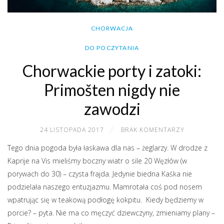
CHORWACJA
DO POCZYTANIA
Chorwackie porty i zatoki:
Primošten nigdy nie
zawodzi
24 LISTOPADA 2017
BRAK KOMENTARZY
Tego dnia pogoda była łaskawa dla nas – żeglarzy. W drodze z
Kaprije na Vis mieliśmy boczny wiatr o sile 20 Węzłów (w
porywach do 30) – czysta frajda. Jedynie biedna Kaśka nie
podzielała naszego entuzjazmu. Mamrotała coś pod nosem
wpatrując się w teakową podłogę kokpitu. Kiedy będziemy w
porcie? – pyta. Nie ma co męczyć dziewczyny, zmieniamy plany –